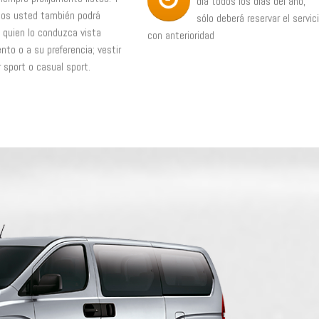
día todos los días del año,
nos usted también podrá
sólo deberá reservar el servic
e quien lo conduzca vista
con anterioridad
nto o a su preferencia; vestir
r sport o casual sport.