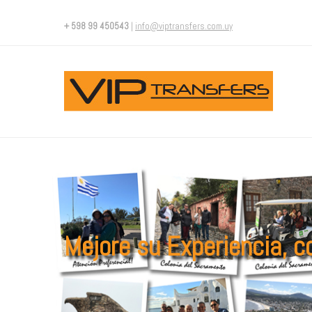
+ 598 99 450543
|
info@viptransfers.com.uy
Mejore su Experiencia, 