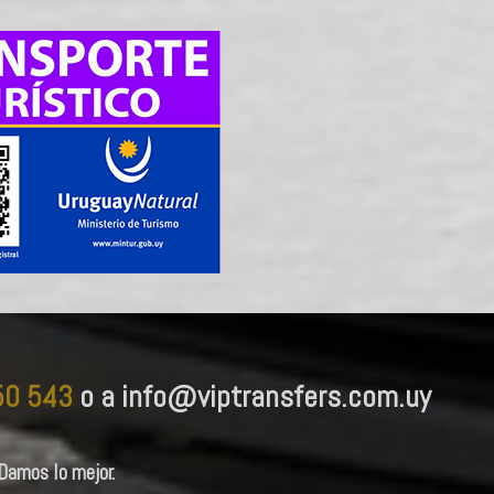
50 543
o a info@viptransfers.com.uy
Damos lo mejor.