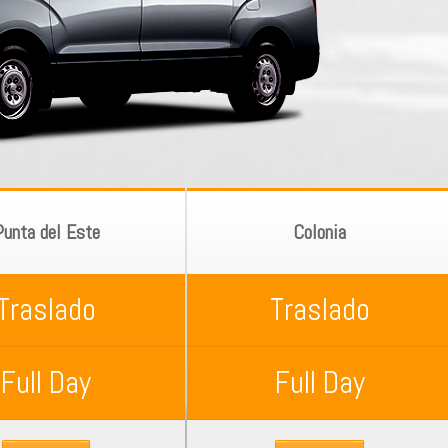
Punta del Este
Colonia
Traslado
Traslado
Full Day
Full Day