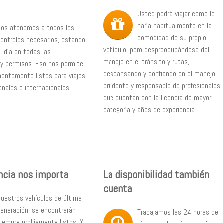
Usted podrá viajar como lo
haría habitualmente en la
Nos atenemos a todos los
comodidad de su propio
controles necesarios, estando
vehículo, pero despreocupándose del
l día en todas las
manejo en el tránsito y rutas,
 y permisos. Eso nos permite
descansando y confiando en el manejo
entemente listos para viajes
prudente y responsable de profesionales
onales e internacionales.
que cuentan con la licencia de mayor
categoría y años de experiencia.
ncia nos importa
La disponibilidad también
cuenta
Nuestros vehículos de última
generación, se encontrarán
Trabajamos las 24 horas del
siempre prolijamente listos. Y