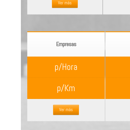
Ver más
Empresas
p/Hora
p/Km
Ver más